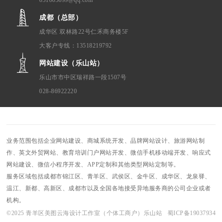
631063699@qq.com
成都（总部）
成华区 双林路22号仁禾商务楼5F
大客户专线：13518219792
网站建设（乐山站）
乐山市市中区瑞祥路一段1507号
028-86922220
业务范围包括企业网站建设、商城系统开发、品牌网站设计、旅游网站制
作、英文外贸网站、教育培训门户网站开发、微信手机移动端开发、响应式
网站建设、微信小程序开发、APP定制和其他类型网站定制等。
服务区域包括成都市锦江区、青羊区、武侯区、金牛区、成华区、龙泉驿、
温江、新都、高新区、成都市以及全国各地接受异地服务商的公司企业或者
机构。
©2025 青羊区美图云海设计工作室（个体工商户）乐山站 蜀ICP备19037934