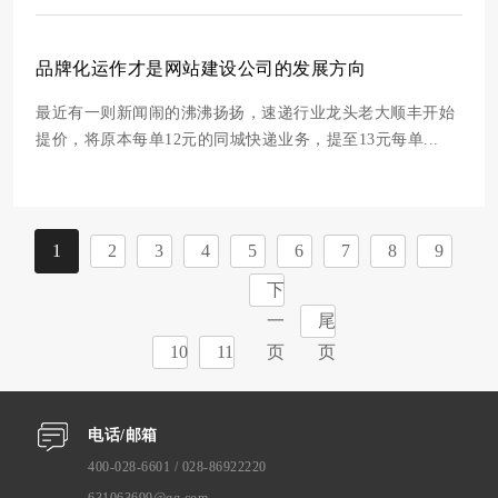
品牌化运作才是网站建设公司的发展方向
最近有一则新闻闹的沸沸扬扬，速递行业龙头老大顺丰开始
提价，将原本每单12元的同城快递业务，提至13元每单...
1
2
3
4
5
6
7
8
9
下
一
尾
10
11
页
页
电话/邮箱
400-028-6601 / 028-86922220