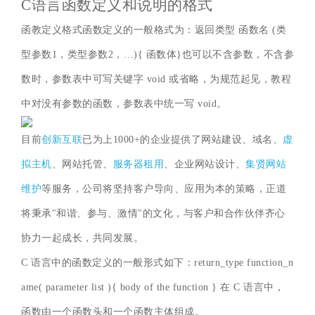
C语言函数定义和说明的格式
函教定义格式函数定义的一般格式为：返回类型 函数名 (类
型参数1，类型参数2，…){ 函数体}也可以不含参数，不含参
数时，参数表中可写关键字 void 或省略，为规范起见，教程
中对没有参数的函数，参数表中统一写 void。
目前
创新互联
已为上1000+的企业提供了网站建设、域名、
虚
拟主机
、网站托管、
服务器租用
、企业网站设计、
集贤网站
维护
等服务，公司将坚持客户导向、应用为本的策略，正道
将秉承"和谐、参与、激情"的文化，与客户和合作伙伴齐心
协力一起成长，共同发展。
C 语言中的函数定义的一般形式如下：return_type function_n
ame( parameter list ){ body of the function } 在 C 语言中，
函数由一个函数头和一个函数主体组成。