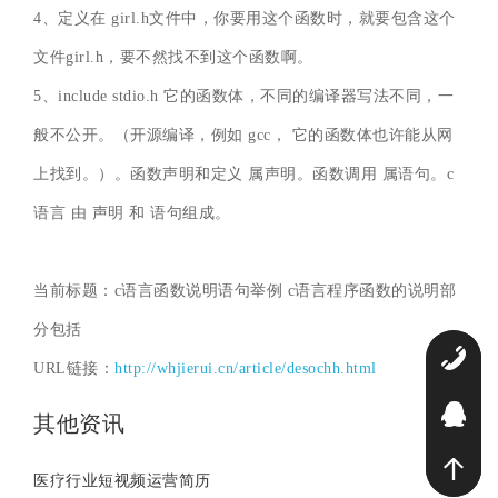
4、定义在 girl.h文件中，你要用这个函数时，就要包含这个
文件girl.h，要不然找不到这个函数啊。
5、include stdio.h 它的函数体，不同的编译器写法不同，一
般不公开。（开源编译，例如 gcc， 它的函数体也许能从网
上找到。）。函数声明和定义 属声明。函数调用 属语句。c
语言 由 声明 和 语句组成。
当前标题：c语言函数说明语句举例 c语言程序函数的说明部
分包括
0
URL链接：
http://whjierui.cn/article/desochh.html
2
其他资讯
医疗行业短视频运营简历