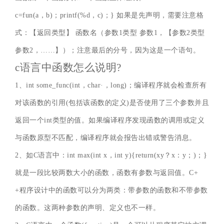
c=fun(a，b)；printf(%d，c)；} 如果是先声明，需要注意格
式：【返回类型】 函数名（参数1类型 参数1，【参数2类型
参数2，……】）；注意最后的分号，因为这是一个语句。
c语言中函数怎么说明?
1、int some_func(int，char·，long)；编译程序就会检查所有
对该函数的引用(包括该函数的定义)是否使用了三个参数并且
返回一个int类型的值。如果编译程序发现函数的调用或定义
与函数原型不匹配，编译程序就会报告出错或警告消息。
2、如C语言中：int max(int x，int y){return(xy？x：y；)；}
就是一段比较两数大小的函数，函数有参数与返回值。C+
+程序设计中的函数可以分为两类：带参数的函数和不带参数
的函数。这两种参数的声明、定义也不一样。