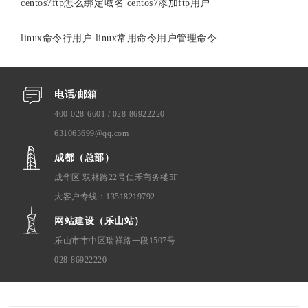
centos7ftp怎么绑定域名 centos7添加ftp用户
linux命令行用户 linux常用命令用户管理命令
电话/邮箱
400-028-6601 / 028-86922220
631063699@qq.com
成都（总部）
成华区 双林路22号仁禾商务楼5F
大客户专线：13518219792
网站建设（乐山站）
乐山市市中区瑞祥路一段1507号
028-86922220