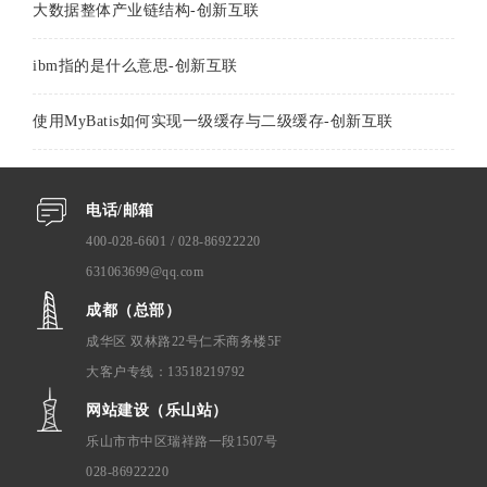
大数据整体产业链结构-创新互联
ibm指的是什么意思-创新互联
使用MyBatis如何实现一级缓存与二级缓存-创新互联
电话/邮箱
400-028-6601 / 028-86922220
631063699@qq.com
成都（总部）
成华区 双林路22号仁禾商务楼5F
大客户专线：13518219792
网站建设（乐山站）
乐山市市中区瑞祥路一段1507号
028-86922220