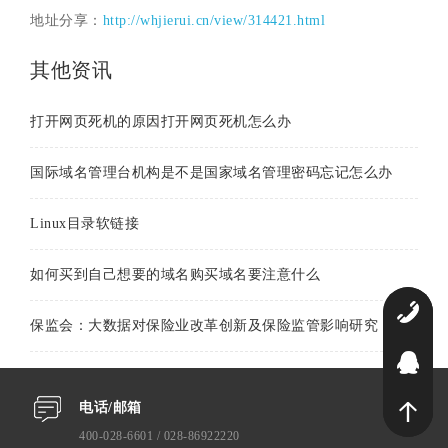
地址分享：
http://whjierui.cn/view/314421.html
其他资讯
打开网页死机的原因打开网页死机怎么办
国际域名管理台机构是不是国家域名管理密码忘记怎么办
Linux目录软链接
如何买到自己想要的域名购买域名要注意什么
0
保监会：大数据对保险业改革创新及保险监管影响研究
2
电话/邮箱
400-028-6601 / 028-86922220