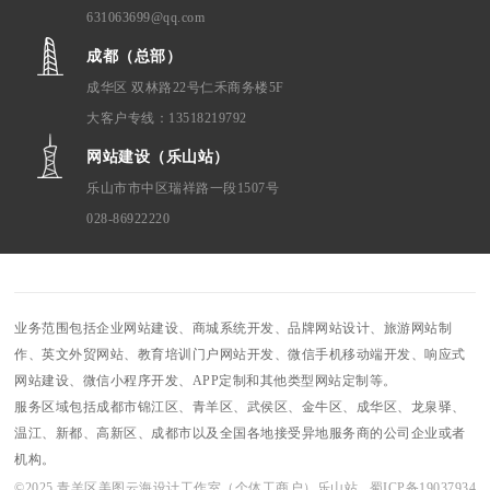
631063699@qq.com
成都（总部）
成华区 双林路22号仁禾商务楼5F
大客户专线：13518219792
网站建设（乐山站）
乐山市市中区瑞祥路一段1507号
028-86922220
业务范围包括企业网站建设、商城系统开发、品牌网站设计、旅游网站制
作、英文外贸网站、教育培训门户网站开发、微信手机移动端开发、响应式
网站建设、微信小程序开发、APP定制和其他类型网站定制等。
服务区域包括成都市锦江区、青羊区、武侯区、金牛区、成华区、龙泉驿、
温江、新都、高新区、成都市以及全国各地接受异地服务商的公司企业或者
机构。
©2025 青羊区美图云海设计工作室（个体工商户）乐山站 蜀ICP备19037934