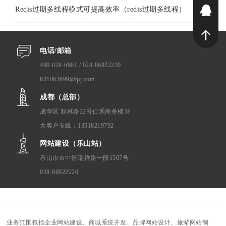
Redis过期多线程模式可提高效率（redis过期多线程）
2
电话/邮箱
400-028-6601 / 028-86922220
631063699@qq.com
成都（总部）
成华区 双林路22号仁禾商务楼5F
大客户专线：13518219792
网站建设（乐山站）
乐山市市中区瑞祥路一段1507号
028-86922220
业务范围包括企业网站建设、商城系统开发、品牌网站设计、旅游网站制